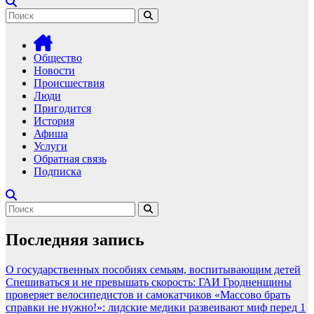
Общество
Новости
Происшествия
Люди
Пригодится
История
Афиша
Услуги
Обратная связь
Подписка
Последняя запись
О государственных пособиях семьям, воспитывающим детей
Спешиваться и не превышать скорость: ГАИ Гродненщины
проверяет велосипедистов и самокатчиков
«Массово брать
справки не нужно!»: лидские медики развеивают миф перед 1