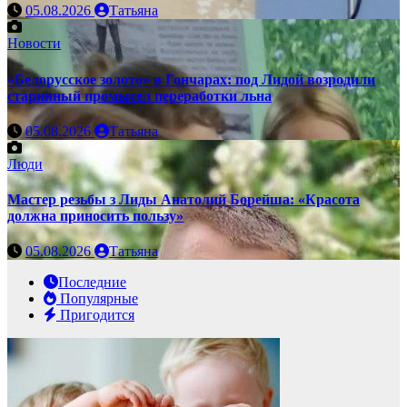
05.08.2026
Татьяна
Новости
«Белорусское золото» в Гончарах: под Лидой возродили
старинный промысел переработки льна
05.08.2026
Татьяна
Люди
Мастер резьбы з Лиды Анатолий Борейша: «Красота
должна приносить пользу»
05.08.2026
Татьяна
Последние
Популярные
Пригодится