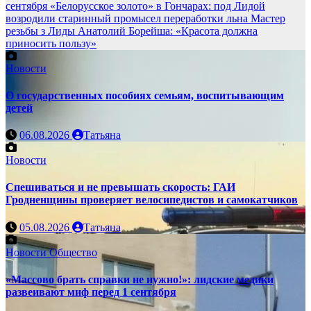
сентября
«Белорусское золото» в Гончарах: под Лидой
возродили старинный промысел переработки льна
Мастер
резьбы з Лиды Анатолий Борейша: «Красота должна
приносить пользу»
Новости
О государственных пособиях семьям, воспитывающим
детей
06.08.2026
Татьяна
Новости
Спешиваться и не превышать скорость: ГАИ
Гродненщины проверяет велосипедистов и самокатчиков
05.08.2026
Татьяна
Новости
Общество
«Массово брать справки не нужно!»: лидские медики
развеивают миф перед 1 сентября