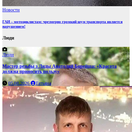
Новости
ГАИ – мотоциклистам: чрезмерно громкий шум транспорта является
нарушением!
Люди
Люди
Мастер резьбы з Лиды Анатолий Борейша: «Красота
должна приносить пользу»
05.08.2026
Татьяна