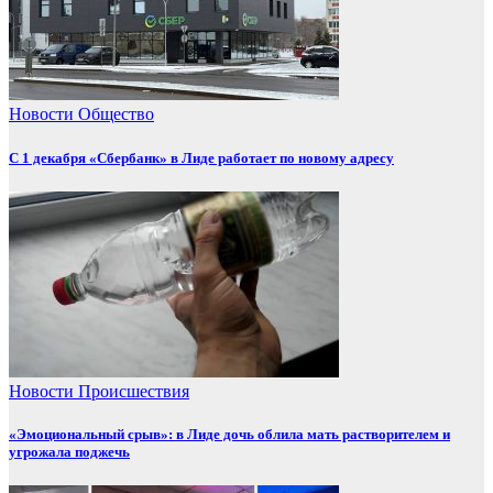
Новости
Общество
С 1 декабря «Сбербанк» в Лиде работает по новому адресу
Новости
Происшествия
«Эмоциональный срыв»: в Лиде дочь облила мать растворителем и
угрожала поджечь