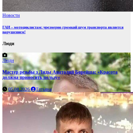
Новости
ГАИ – мотоциклистам: чрезмерно громкий шум транспорта является
нарушением!
Люди
Люди
Мастер резьбы з Лиды Анатолий Борейша: «Красота
должна приносить пользу»
05.08.2026
Татьяна