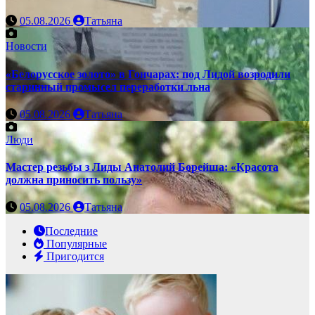
05.08.2026
Татьяна
Новости
«Белорусское золото» в Гончарах: под Лидой возродили
старинный промысел переработки льна
05.08.2026
Татьяна
Люди
Мастер резьбы з Лиды Анатолий Борейша: «Красота
должна приносить пользу»
05.08.2026
Татьяна
Последние
Популярные
Пригодится