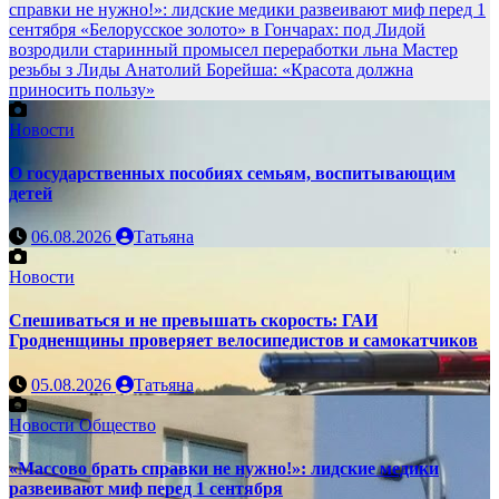
справки не нужно!»: лидские медики развеивают миф перед 1
сентября
«Белорусское золото» в Гончарах: под Лидой
возродили старинный промысел переработки льна
Мастер
резьбы з Лиды Анатолий Борейша: «Красота должна
приносить пользу»
Новости
О государственных пособиях семьям, воспитывающим
детей
06.08.2026
Татьяна
Новости
Спешиваться и не превышать скорость: ГАИ
Гродненщины проверяет велосипедистов и самокатчиков
05.08.2026
Татьяна
Новости
Общество
«Массово брать справки не нужно!»: лидские медики
развеивают миф перед 1 сентября