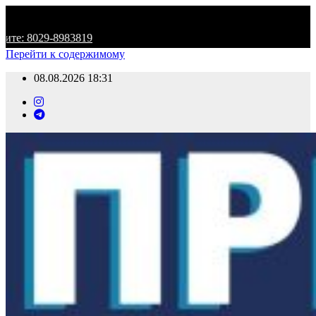
Ксерокопия,
Сниму 1 к/к
Изготовим д
Перейти к содержимому
08.08.2026
18:31