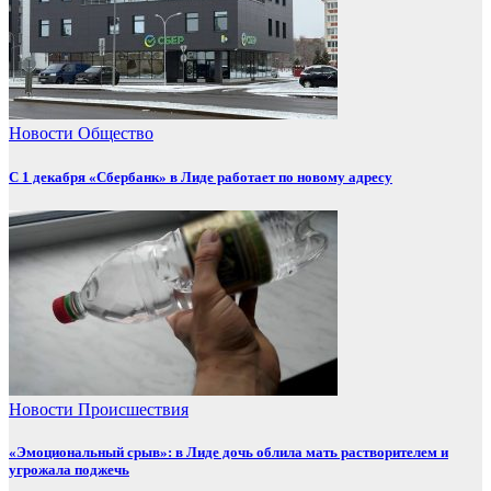
Новости
Общество
С 1 декабря «Сбербанк» в Лиде работает по новому адресу
Новости
Происшествия
«Эмоциональный срыв»: в Лиде дочь облила мать растворителем и
угрожала поджечь