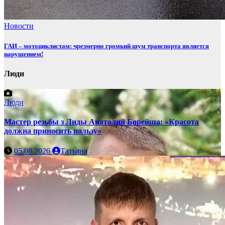
Новости
ГАИ – мотоциклистам: чрезмерно громкий шум транспорта является
нарушением!
Люди
Люди
Мастер резьбы з Лиды Анатолий Борейша: «Красота
должна приносить пользу»
05.08.2026
Татьяна