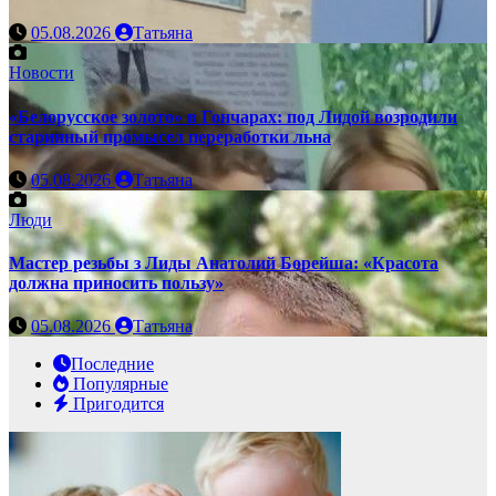
05.08.2026
Татьяна
Новости
«Белорусское золото» в Гончарах: под Лидой возродили
старинный промысел переработки льна
05.08.2026
Татьяна
Люди
Мастер резьбы з Лиды Анатолий Борейша: «Красота
должна приносить пользу»
05.08.2026
Татьяна
Последние
Популярные
Пригодится