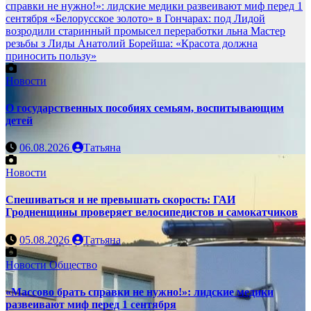
справки не нужно!»: лидские медики развеивают миф перед 1
сентября
«Белорусское золото» в Гончарах: под Лидой
возродили старинный промысел переработки льна
Мастер
резьбы з Лиды Анатолий Борейша: «Красота должна
приносить пользу»
Новости
О государственных пособиях семьям, воспитывающим
детей
06.08.2026
Татьяна
Новости
Спешиваться и не превышать скорость: ГАИ
Гродненщины проверяет велосипедистов и самокатчиков
05.08.2026
Татьяна
Новости
Общество
«Массово брать справки не нужно!»: лидские медики
развеивают миф перед 1 сентября