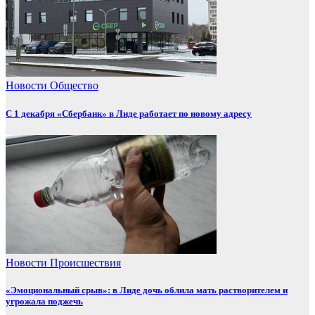
Новости
Общество
С 1 декабря «Сбербанк» в Лиде работает по новому адресу
Новости
Происшествия
«Эмоциональный срыв»: в Лиде дочь облила мать растворителем и
угрожала поджечь